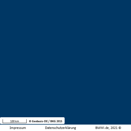
100 km
© Geobasis-DE / BKG 2015
Impressum
Datenschutzerklärung
BMWi.de, 2021 ©