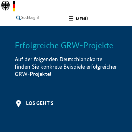
undefined
MENÜ
Erfolgreiche GRW-Projekte
LISTE
Filter
Info
Auf der folgenden Deutschlandkarte
finden Sie konkrete Beispiele erfolgreicher
GRW-Projekte!
LOS GEHT'S