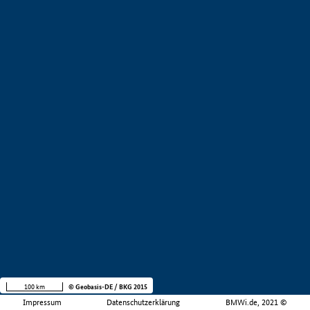
100 km
© Geobasis-DE / BKG 2015
Impressum
Datenschutzerklärung
BMWi.de, 2021 ©