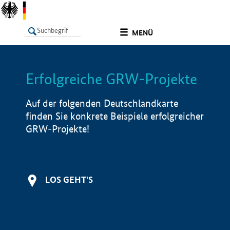
undefined
MENÜ
Erfolgreiche GRW-Projekte
LISTE
Filter
Info
Auf der folgenden Deutschlandkarte
finden Sie konkrete Beispiele erfolgreicher
GRW-Projekte!
LOS GEHT'S