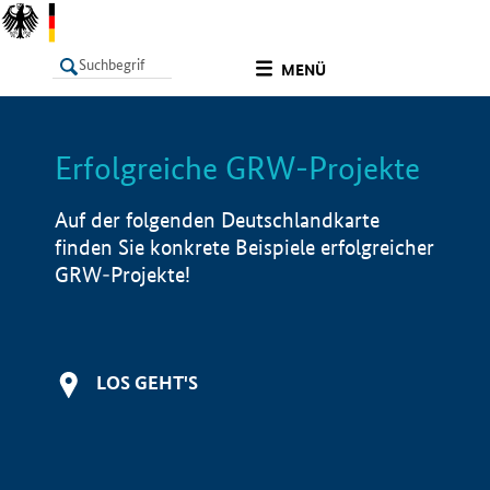
undefined
MENÜ
Erfolgreiche GRW-Projekte
LISTE
Filter
Info
Auf der folgenden Deutschlandkarte
finden Sie konkrete Beispiele erfolgreicher
GRW-Projekte!
LOS GEHT'S