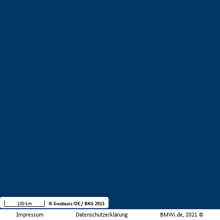
100 km
© Geobasis-DE / BKG 2015
Impressum
Datenschutzerklärung
BMWi.de, 2021 ©