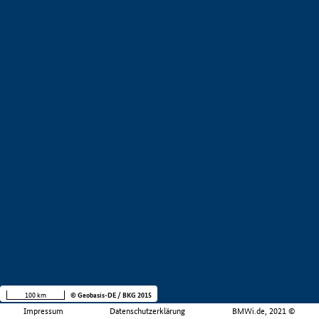
100 km
© Geobasis-DE / BKG 2015
Impressum
Datenschutzerklärung
BMWi.de, 2021 ©