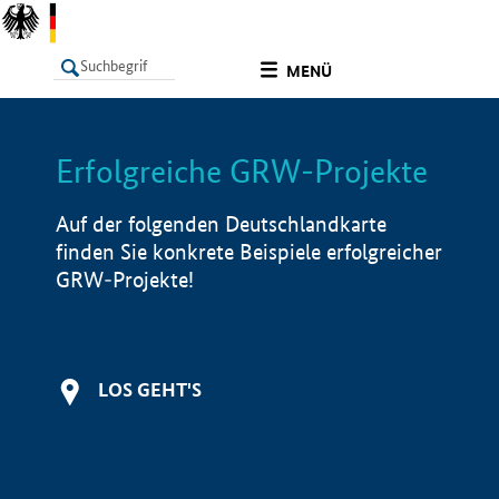
undefined
MENÜ
Erfolgreiche GRW-Projekte
LISTE
Filter
Info
Auf der folgenden Deutschlandkarte
finden Sie konkrete Beispiele erfolgreicher
GRW-Projekte!
LOS GEHT'S