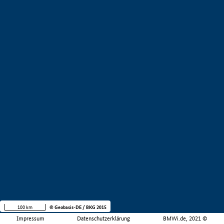
100 km
© Geobasis-DE / BKG 2015
Impressum
Datenschutzerklärung
BMWi.de, 2021 ©