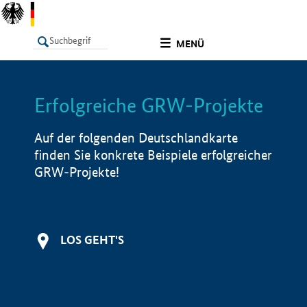
undefined
MENÜ
Erfolgreiche GRW-Projekte
LISTE
Filter
Info
Auf der folgenden Deutschlandkarte
finden Sie konkrete Beispiele erfolgreicher
GRW-Projekte!
LOS GEHT'S