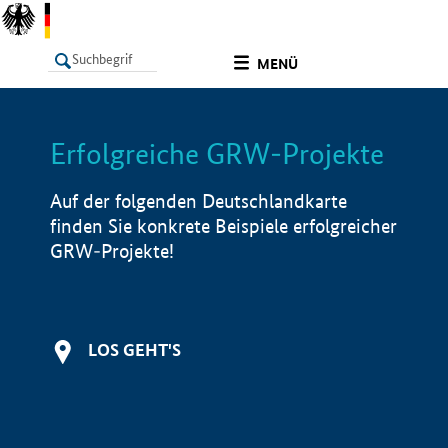
undefined
MENÜ
Erfolgreiche GRW-Projekte
LISTE
Filter
Info
Auf der folgenden Deutschlandkarte
finden Sie konkrete Beispiele erfolgreicher
GRW-Projekte!
LOS GEHT'S