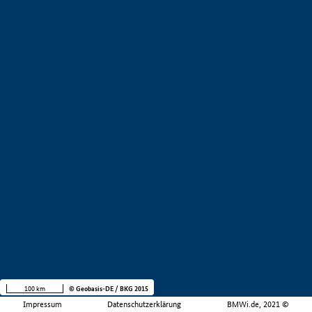
100 km
© Geobasis-DE / BKG 2015
Impressum
Datenschutzerklärung
BMWi.de, 2021 ©