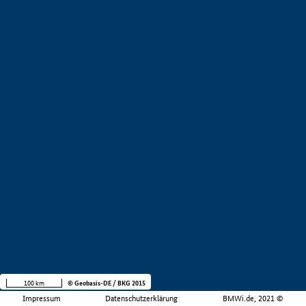
100 km
© Geobasis-DE / BKG 2015
Impressum
Datenschutzerklärung
BMWi.de, 2021 ©