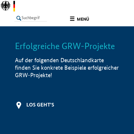
undefined
MENÜ
Erfolgreiche GRW-Projekte
LISTE
Filter
Info
Auf der folgenden Deutschlandkarte
finden Sie konkrete Beispiele erfolgreicher
GRW-Projekte!
LOS GEHT'S