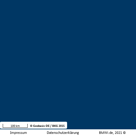
100 km
© Geobasis-DE / BKG 2015
Impressum
Datenschutzerklärung
BMWi.de, 2021 ©