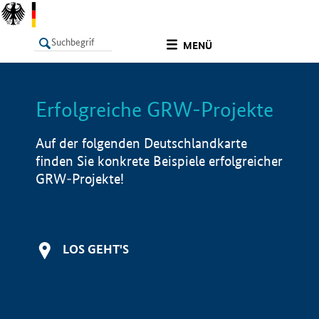
undefined
MENÜ
Erfolgreiche GRW-Projekte
LISTE
Filter
Info
Auf der folgenden Deutschlandkarte
finden Sie konkrete Beispiele erfolgreicher
GRW-Projekte!
LOS GEHT'S