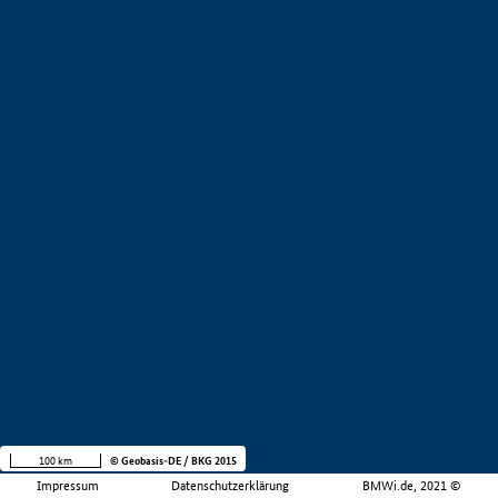
100 km
© Geobasis-DE / BKG 2015
Impressum
Datenschutzerklärung
BMWi.de, 2021 ©