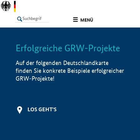
undefined
MENÜ
Erfolgreiche GRW-Projekte
LISTE
Filter
Info
Auf der folgenden Deutschlandkarte
finden Sie konkrete Beispiele erfolgreicher
GRW-Projekte!
LOS GEHT'S