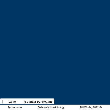
100 km
© Geobasis-DE / BKG 2015
Impressum
Datenschutzerklärung
BMWi.de, 2021 ©