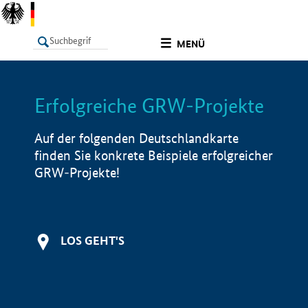
undefined
MENÜ
Erfolgreiche GRW-Projekte
LISTE
Filter
Info
Auf der folgenden Deutschlandkarte
finden Sie konkrete Beispiele erfolgreicher
GRW-Projekte!
LOS GEHT'S