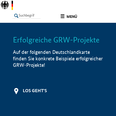
undefined
MENÜ
Erfolgreiche GRW-Projekte
LISTE
Filter
Info
Auf der folgenden Deutschlandkarte
finden Sie konkrete Beispiele erfolgreicher
GRW-Projekte!
LOS GEHT'S