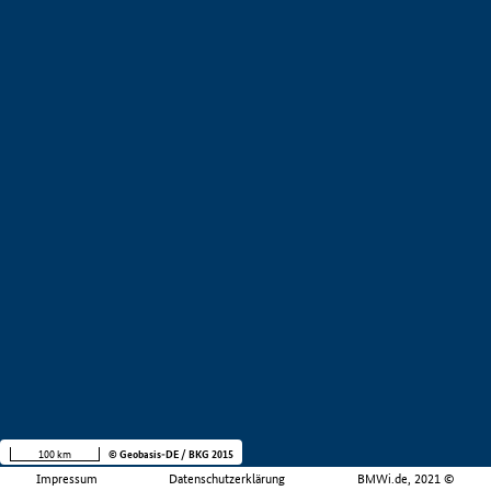
100 km
© Geobasis-DE / BKG 2015
Impressum
Datenschutzerklärung
BMWi.de, 2021 ©