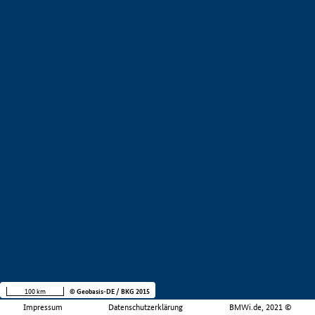
100 km
© Geobasis-DE / BKG 2015
Impressum
Datenschutzerklärung
BMWi.de, 2021 ©