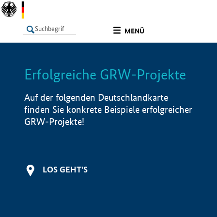
undefined
MENÜ
Erfolgreiche GRW-Projekte
LISTE
Filter
Info
Auf der folgenden Deutschlandkarte
finden Sie konkrete Beispiele erfolgreicher
GRW-Projekte!
LOS GEHT'S