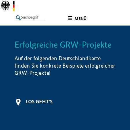
undefined
MENÜ
Erfolgreiche GRW-Projekte
LISTE
Filter
Info
Auf der folgenden Deutschlandkarte
finden Sie konkrete Beispiele erfolgreicher
GRW-Projekte!
LOS GEHT'S