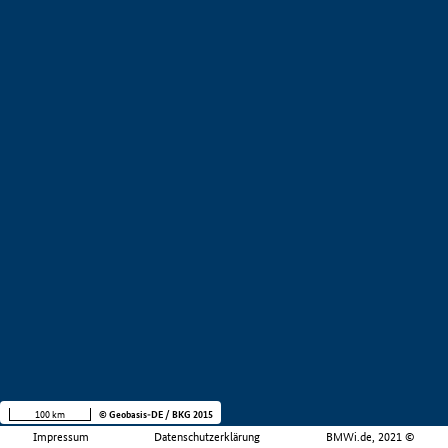
100 km
© Geobasis-DE / BKG 2015
Impressum
Datenschutzerklärung
BMWi.de, 2021 ©