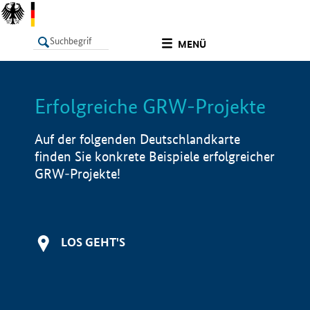
undefined
MENÜ
Erfolgreiche GRW-Projekte
LISTE
Filter
Info
Auf der folgenden Deutschlandkarte
finden Sie konkrete Beispiele erfolgreicher
GRW-Projekte!
LOS GEHT'S