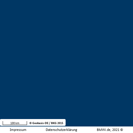
100 km
© Geobasis-DE / BKG 2015
Impressum
Datenschutzerklärung
BMWi.de, 2021 ©