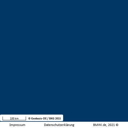
100 km
© Geobasis-DE / BKG 2015
Impressum
Datenschutzerklärung
BMWi.de, 2021 ©