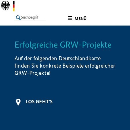
undefined
MENÜ
Erfolgreiche GRW-Projekte
LISTE
Filter
Info
Auf der folgenden Deutschlandkarte
finden Sie konkrete Beispiele erfolgreicher
GRW-Projekte!
LOS GEHT'S