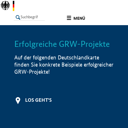
undefined
MENÜ
Erfolgreiche GRW-Projekte
LISTE
Filter
Info
Auf der folgenden Deutschlandkarte
finden Sie konkrete Beispiele erfolgreicher
GRW-Projekte!
LOS GEHT'S