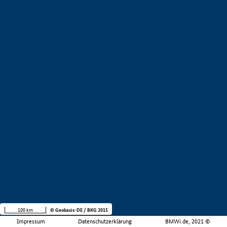
100 km
© Geobasis-DE / BKG 2015
Impressum
Datenschutzerklärung
BMWi.de, 2021 ©