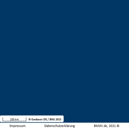
100 km
© Geobasis-DE / BKG 2015
Impressum
Datenschutzerklärung
BMWi.de, 2021 ©