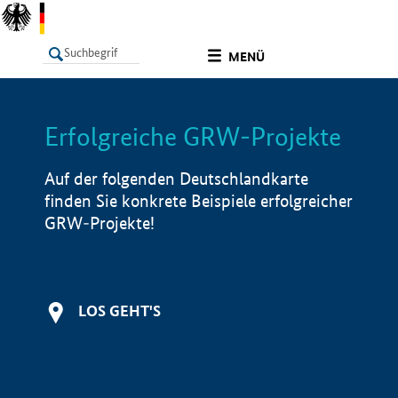
undefined
MENÜ
Erfolgreiche GRW-Projekte
LISTE
Filter
Info
Auf der folgenden Deutschlandkarte
finden Sie konkrete Beispiele erfolgreicher
GRW-Projekte!
LOS GEHT'S