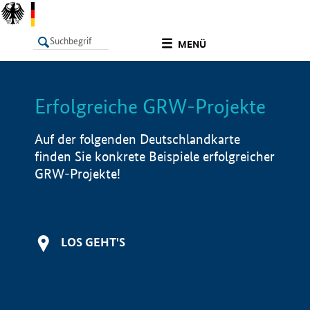
undefined
MENÜ
Erfolgreiche GRW-Projekte
LISTE
Filter
Info
Auf der folgenden Deutschlandkarte
finden Sie konkrete Beispiele erfolgreicher
GRW-Projekte!
LOS GEHT'S