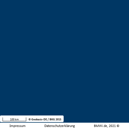
100 km
© Geobasis-DE / BKG 2015
Impressum
Datenschutzerklärung
BMWi.de, 2021 ©