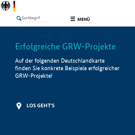
undefined
MENÜ
Erfolgreiche GRW-Projekte
LISTE
Filter
Info
Auf der folgenden Deutschlandkarte
finden Sie konkrete Beispiele erfolgreicher
GRW-Projekte!
LOS GEHT'S