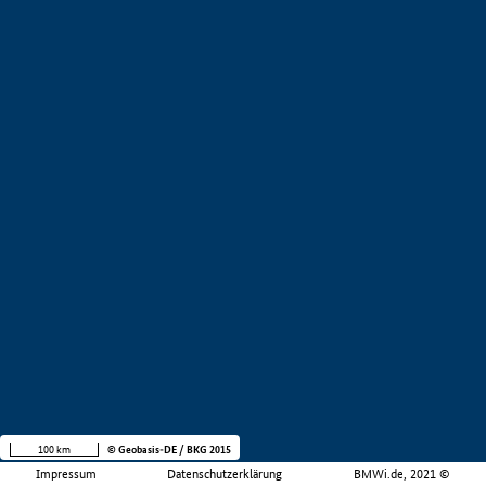
100 km
© Geobasis-DE / BKG 2015
Impressum
Datenschutzerklärung
BMWi.de, 2021 ©