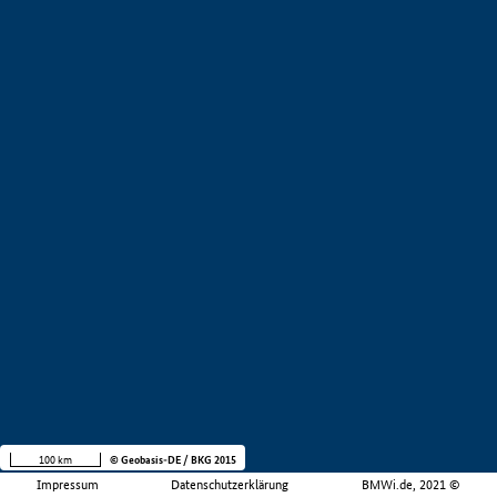
100 km
© Geobasis-DE / BKG 2015
Impressum
Datenschutzerklärung
BMWi.de, 2021 ©