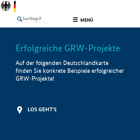
undefined
MENÜ
Erfolgreiche GRW-Projekte
LISTE
Filter
Info
Auf der folgenden Deutschlandkarte
finden Sie konkrete Beispiele erfolgreicher
GRW-Projekte!
LOS GEHT'S