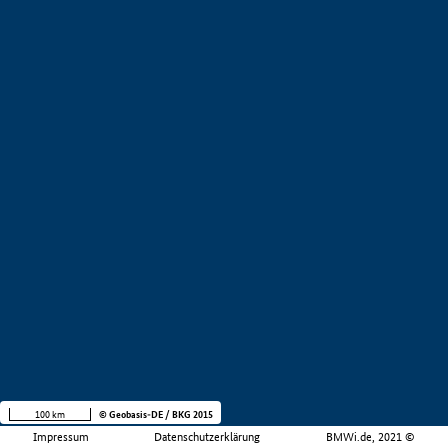
100 km
© Geobasis-DE / BKG 2015
Impressum
Datenschutzerklärung
BMWi.de, 2021 ©