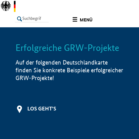
undefined
MENÜ
Erfolgreiche GRW-Projekte
LISTE
Filter
Info
Auf der folgenden Deutschlandkarte
finden Sie konkrete Beispiele erfolgreicher
GRW-Projekte!
LOS GEHT'S