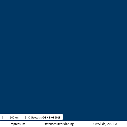
100 km
© Geobasis-DE / BKG 2015
Impressum
Datenschutzerklärung
BMWi.de, 2021 ©