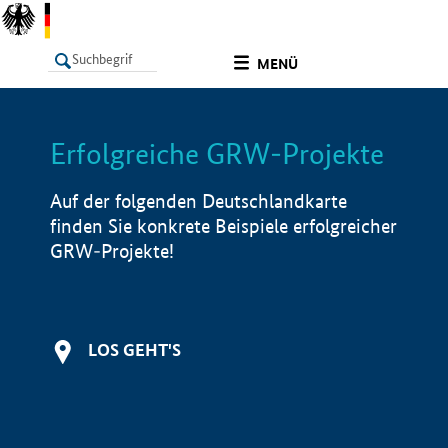
undefined
MENÜ
Erfolgreiche GRW-Projekte
LISTE
Filter
Info
Auf der folgenden Deutschlandkarte
finden Sie konkrete Beispiele erfolgreicher
GRW-Projekte!
LOS GEHT'S