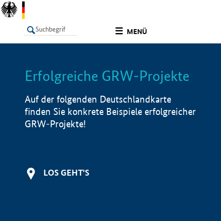
undefined
MENÜ
Erfolgreiche GRW-Projekte
LISTE
Filter
Info
Auf der folgenden Deutschlandkarte
finden Sie konkrete Beispiele erfolgreicher
GRW-Projekte!
LOS GEHT'S