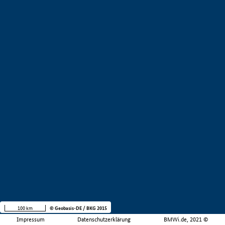
100 km
© Geobasis-DE / BKG 2015
Impressum
Datenschutzerklärung
BMWi.de, 2021 ©