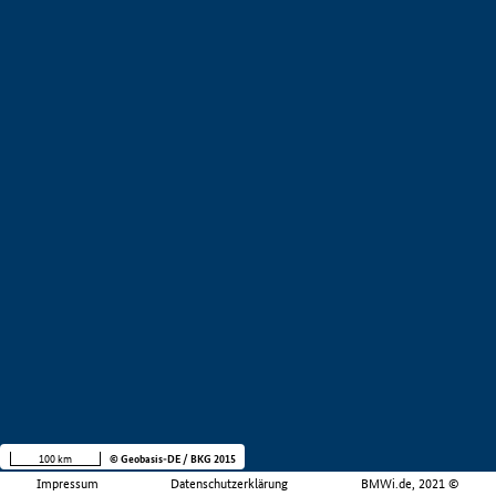
100 km
© Geobasis-DE / BKG 2015
Impressum
Datenschutzerklärung
BMWi.de, 2021 ©