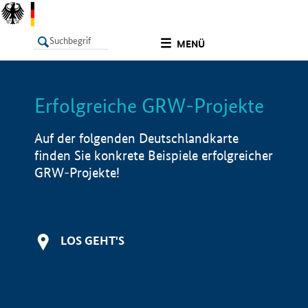
undefined
MENÜ
Erfolgreiche GRW-Projekte
LISTE
Filter
Info
Auf der folgenden Deutschlandkarte
finden Sie konkrete Beispiele erfolgreicher
GRW-Projekte!
LOS GEHT'S