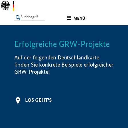
undefined
MENÜ
Erfolgreiche GRW-Projekte
LISTE
Filter
Info
Auf der folgenden Deutschlandkarte
finden Sie konkrete Beispiele erfolgreicher
GRW-Projekte!
LOS GEHT'S