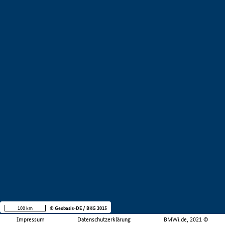
100 km
© Geobasis-DE / BKG 2015
Impressum
Datenschutzerklärung
BMWi.de, 2021 ©