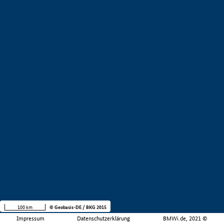
100 km
© Geobasis-DE / BKG 2015
Impressum
Datenschutzerklärung
BMWi.de, 2021 ©