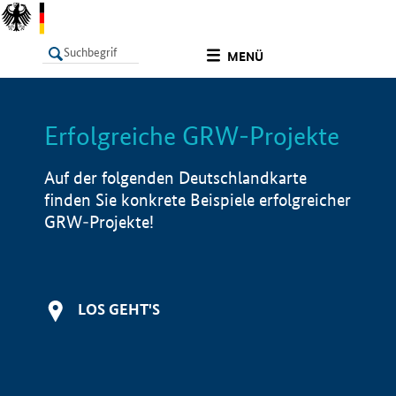
undefined
MENÜ
Erfolgreiche GRW-Projekte
LISTE
Filter
Info
Auf der folgenden Deutschlandkarte
finden Sie konkrete Beispiele erfolgreicher
GRW-Projekte!
LOS GEHT'S