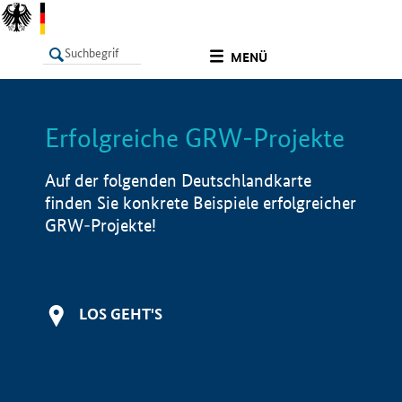
undefined
MENÜ
Erfolgreiche GRW-Projekte
LISTE
Filter
Info
Auf der folgenden Deutschlandkarte
finden Sie konkrete Beispiele erfolgreicher
GRW-Projekte!
LOS GEHT'S