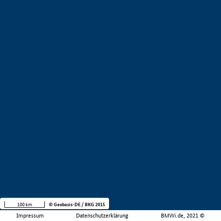
100 km
© Geobasis-DE / BKG 2015
Impressum
Datenschutzerklärung
BMWi.de, 2021 ©