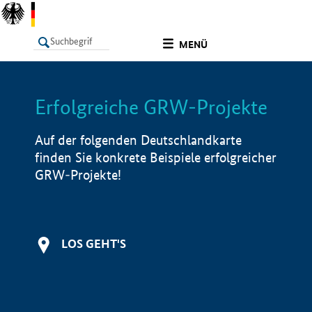
undefined
MENÜ
Erfolgreiche GRW-Projekte
LISTE
Filter
Info
Auf der folgenden Deutschlandkarte
finden Sie konkrete Beispiele erfolgreicher
GRW-Projekte!
LOS GEHT'S