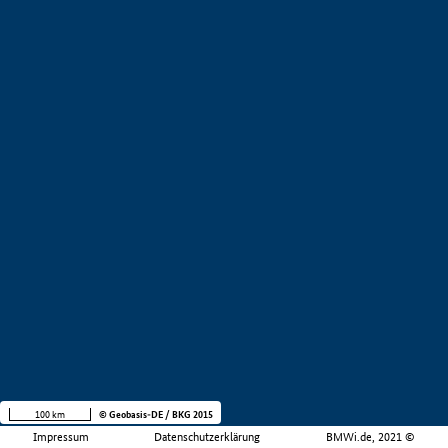
100 km
© Geobasis-DE / BKG 2015
Impressum
Datenschutzerklärung
BMWi.de, 2021 ©