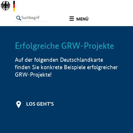
undefined
MENÜ
Erfolgreiche GRW-Projekte
LISTE
Filter
Info
Auf der folgenden Deutschlandkarte
finden Sie konkrete Beispiele erfolgreicher
GRW-Projekte!
LOS GEHT'S