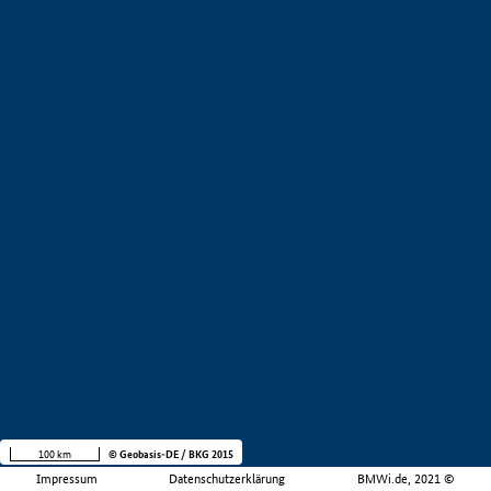
100 km
© Geobasis-DE / BKG 2015
Impressum
Datenschutzerklärung
BMWi.de, 2021 ©