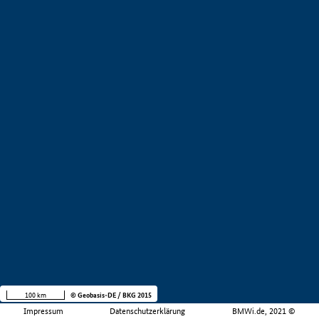
100 km
© Geobasis-DE / BKG 2015
Impressum
Datenschutzerklärung
BMWi.de, 2021 ©