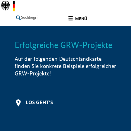
undefined
MENÜ
Erfolgreiche GRW-Projekte
LISTE
Filter
Info
Auf der folgenden Deutschlandkarte
finden Sie konkrete Beispiele erfolgreicher
GRW-Projekte!
LOS GEHT'S