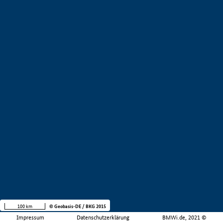
100 km
© Geobasis-DE / BKG 2015
Impressum
Datenschutzerklärung
BMWi.de, 2021 ©