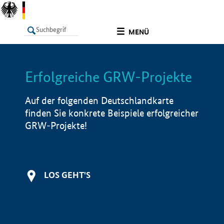
undefined
MENÜ
Erfolgreiche GRW-Projekte
LISTE
Filter
Info
Auf der folgenden Deutschlandkarte
finden Sie konkrete Beispiele erfolgreicher
GRW-Projekte!
LOS GEHT'S