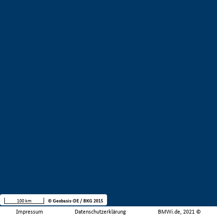
100 km
© Geobasis-DE / BKG 2015
Impressum
Datenschutzerklärung
BMWi.de, 2021 ©