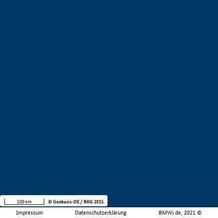
100 km
© Geobasis-DE / BKG 2015
Impressum
Datenschutzerklärung
BMWi.de, 2021 ©