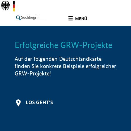
undefined
MENÜ
Erfolgreiche GRW-Projekte
LISTE
Filter
Info
Auf der folgenden Deutschlandkarte
finden Sie konkrete Beispiele erfolgreicher
GRW-Projekte!
LOS GEHT'S