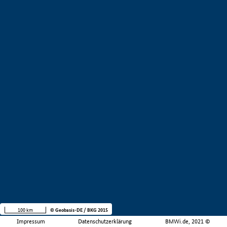
100 km
© Geobasis-DE / BKG 2015
Impressum
Datenschutzerklärung
BMWi.de, 2021 ©