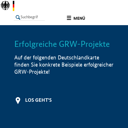
undefined
MENÜ
Erfolgreiche GRW-Projekte
LISTE
Filter
Info
Auf der folgenden Deutschlandkarte
finden Sie konkrete Beispiele erfolgreicher
GRW-Projekte!
LOS GEHT'S