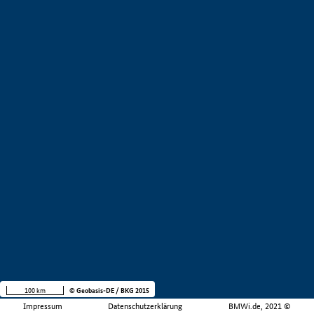
100 km
© Geobasis-DE / BKG 2015
Impressum
Datenschutzerklärung
BMWi.de, 2021 ©