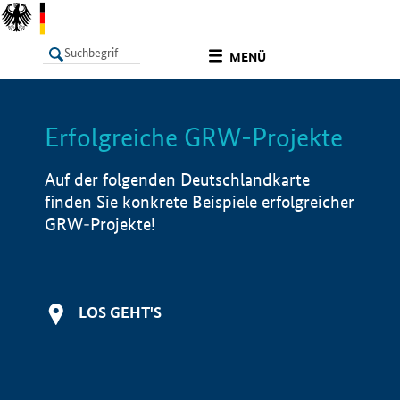
undefined
MENÜ
Erfolgreiche GRW-Projekte
LISTE
Filter
Info
Auf der folgenden Deutschlandkarte
finden Sie konkrete Beispiele erfolgreicher
GRW-Projekte!
LOS GEHT'S