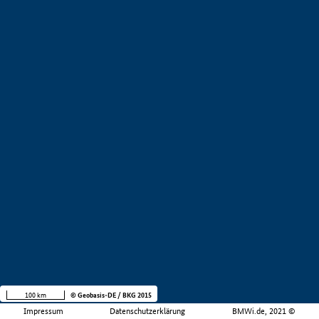
100 km
© Geobasis-DE / BKG 2015
Impressum
Datenschutzerklärung
BMWi.de, 2021 ©