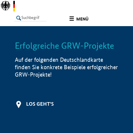
undefined
MENÜ
Erfolgreiche GRW-Projekte
LISTE
Filter
Info
Auf der folgenden Deutschlandkarte
finden Sie konkrete Beispiele erfolgreicher
GRW-Projekte!
LOS GEHT'S