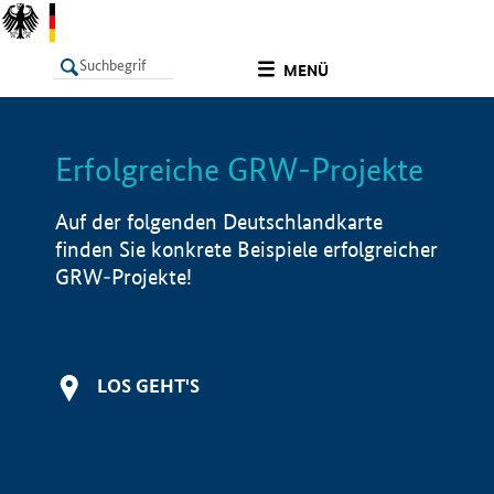
undefined
MENÜ
Erfolgreiche GRW-Projekte
LISTE
Filter
Info
Auf der folgenden Deutschlandkarte
finden Sie konkrete Beispiele erfolgreicher
GRW-Projekte!
LOS GEHT'S