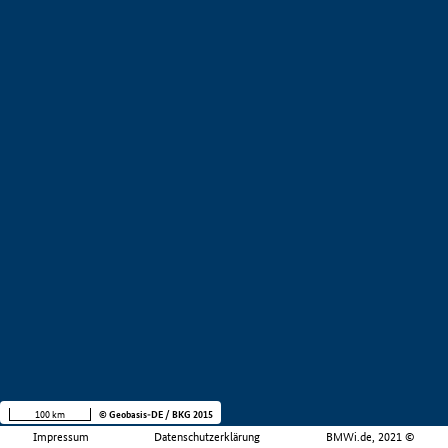
100 km
© Geobasis-DE / BKG 2015
Impressum
Datenschutzerklärung
BMWi.de, 2021 ©