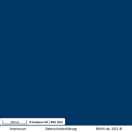
100 km
© Geobasis-DE / BKG 2015
Impressum
Datenschutzerklärung
BMWi.de, 2021 ©