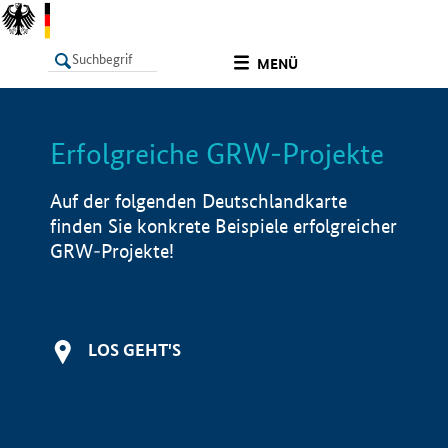
undefined
MENÜ
Erfolgreiche GRW-Projekte
LISTE
Filter
Info
Auf der folgenden Deutschlandkarte
finden Sie konkrete Beispiele erfolgreicher
GRW-Projekte!
LOS GEHT'S