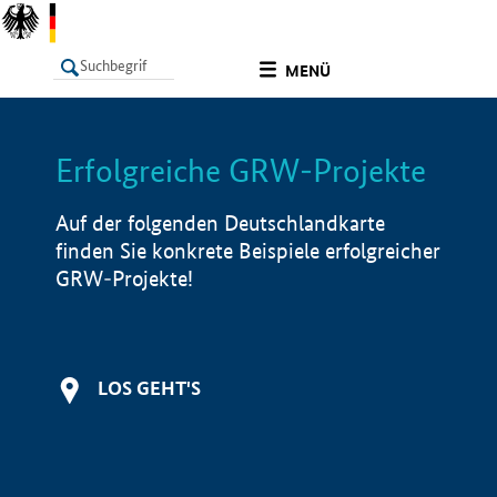
undefined
MENÜ
Erfolgreiche GRW-Projekte
LISTE
Filter
Info
Auf der folgenden Deutschlandkarte
finden Sie konkrete Beispiele erfolgreicher
GRW-Projekte!
LOS GEHT'S