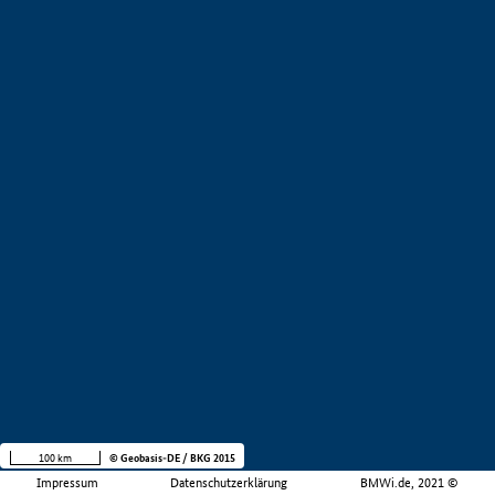
100 km
© Geobasis-DE / BKG 2015
Impressum
Datenschutzerklärung
BMWi.de, 2021 ©