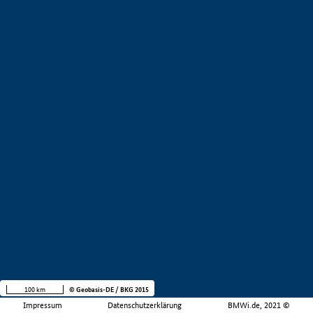
100 km
© Geobasis-DE / BKG 2015
Impressum
Datenschutzerklärung
BMWi.de, 2021 ©