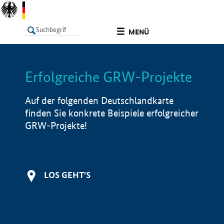
undefined
MENÜ
Erfolgreiche GRW-Projekte
LISTE
Filter
Info
Auf der folgenden Deutschlandkarte
finden Sie konkrete Beispiele erfolgreicher
GRW-Projekte!
LOS GEHT'S