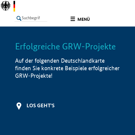
undefined
MENÜ
Erfolgreiche GRW-Projekte
LISTE
Filter
Info
Auf der folgenden Deutschlandkarte
finden Sie konkrete Beispiele erfolgreicher
GRW-Projekte!
LOS GEHT'S