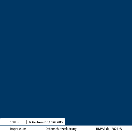
100 km
© Geobasis-DE / BKG 2015
Impressum
Datenschutzerklärung
BMWi.de, 2021 ©