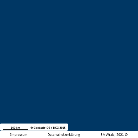
100 km
© Geobasis-DE / BKG 2015
Impressum
Datenschutzerklärung
BMWi.de, 2021 ©