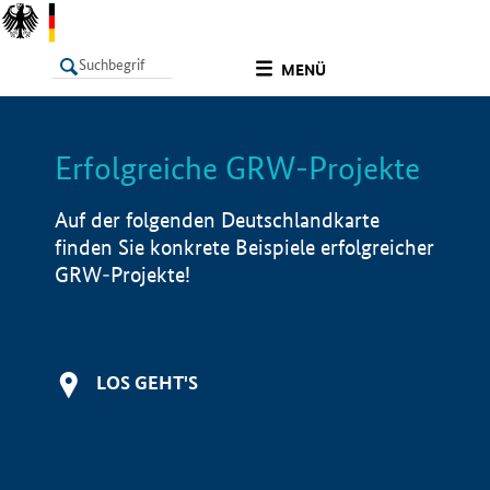
undefined
MENÜ
Erfolgreiche GRW-Projekte
LISTE
Filter
Info
Auf der folgenden Deutschlandkarte
finden Sie konkrete Beispiele erfolgreicher
GRW-Projekte!
LOS GEHT'S