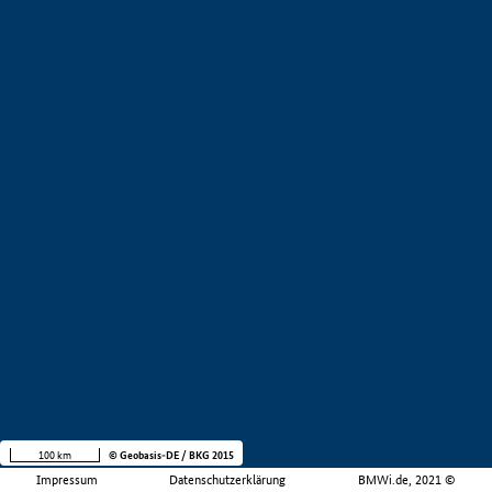
100 km
© Geobasis-DE / BKG 2015
Impressum
Datenschutzerklärung
BMWi.de, 2021 ©