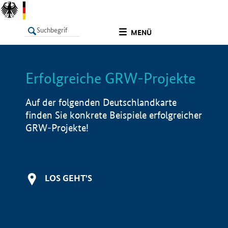
undefined
MENÜ
Erfolgreiche GRW-Projekte
LISTE
Filter
Info
Auf der folgenden Deutschlandkarte
finden Sie konkrete Beispiele erfolgreicher
GRW-Projekte!
LOS GEHT'S