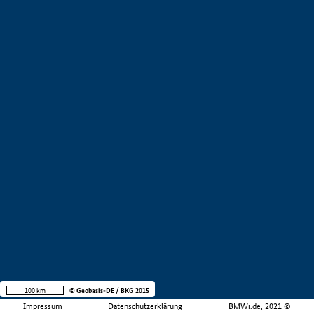
100 km
© Geobasis-DE / BKG 2015
Impressum
Datenschutzerklärung
BMWi.de, 2021 ©