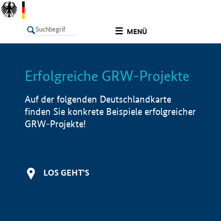
undefined
MENÜ
Erfolgreiche GRW-Projekte
LISTE
Filter
Info
Auf der folgenden Deutschlandkarte
finden Sie konkrete Beispiele erfolgreicher
GRW-Projekte!
LOS GEHT'S