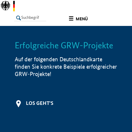
undefined
MENÜ
Erfolgreiche GRW-Projekte
LISTE
Filter
Info
Auf der folgenden Deutschlandkarte
finden Sie konkrete Beispiele erfolgreicher
GRW-Projekte!
LOS GEHT'S