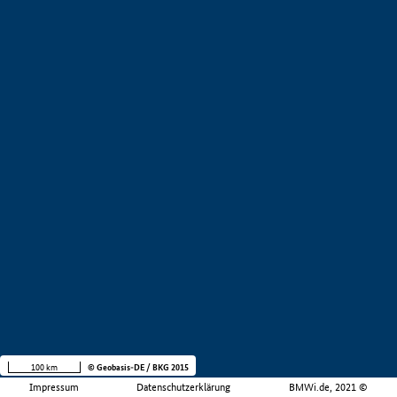
100 km
© Geobasis-DE / BKG 2015
Impressum
Datenschutzerklärung
BMWi.de, 2021 ©