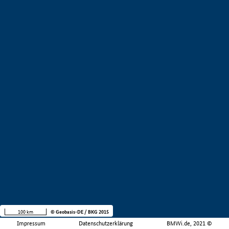
100 km
© Geobasis-DE / BKG 2015
Impressum
Datenschutzerklärung
BMWi.de, 2021 ©