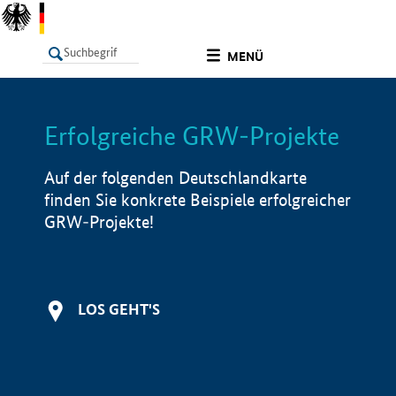
undefined
MENÜ
Erfolgreiche GRW-Projekte
LISTE
Filter
Info
Auf der folgenden Deutschlandkarte
finden Sie konkrete Beispiele erfolgreicher
GRW-Projekte!
LOS GEHT'S