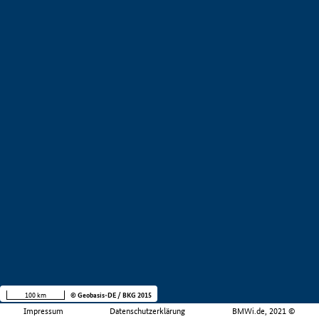
100 km
© Geobasis-DE / BKG 2015
Impressum
Datenschutzerklärung
BMWi.de, 2021 ©