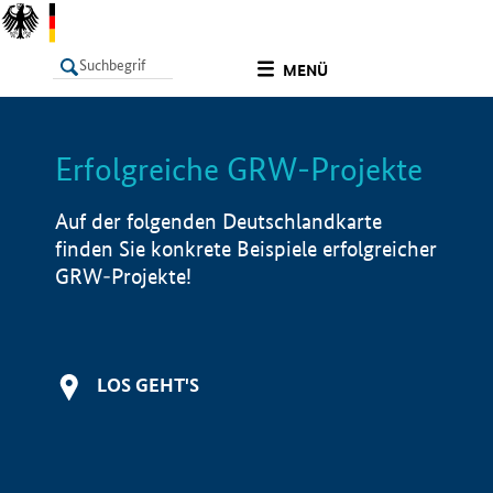
undefined
MENÜ
Erfolgreiche GRW-Projekte
LISTE
Filter
Info
Auf der folgenden Deutschlandkarte
finden Sie konkrete Beispiele erfolgreicher
GRW-Projekte!
LOS GEHT'S