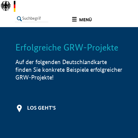
undefined
MENÜ
Erfolgreiche GRW-Projekte
LISTE
Filter
Info
Auf der folgenden Deutschlandkarte
finden Sie konkrete Beispiele erfolgreicher
GRW-Projekte!
LOS GEHT'S