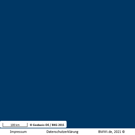
100 km
© Geobasis-DE / BKG 2015
Impressum
Datenschutzerklärung
BMWi.de, 2021 ©