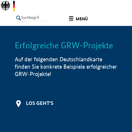
undefined
MENÜ
Erfolgreiche GRW-Projekte
LISTE
Filter
Info
Auf der folgenden Deutschlandkarte
finden Sie konkrete Beispiele erfolgreicher
GRW-Projekte!
LOS GEHT'S