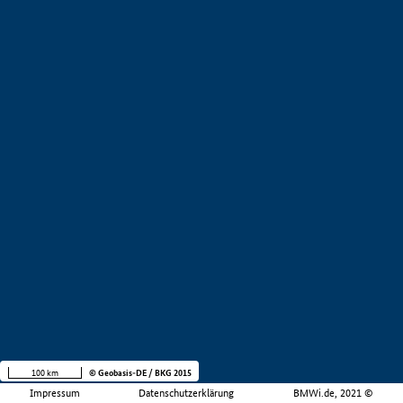
100 km
© Geobasis-DE / BKG 2015
Impressum
Datenschutzerklärung
BMWi.de, 2021 ©