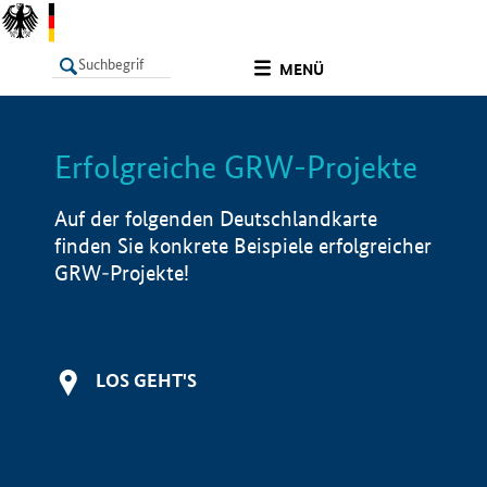
undefined
MENÜ
Erfolgreiche GRW-Projekte
LISTE
Filter
Info
Auf der folgenden Deutschlandkarte
finden Sie konkrete Beispiele erfolgreicher
GRW-Projekte!
LOS GEHT'S