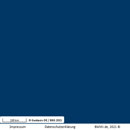
100 km
© Geobasis-DE / BKG 2015
Impressum
Datenschutzerklärung
BMWi.de, 2021 ©